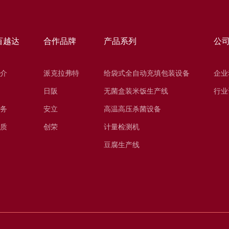
百越达
合作品牌
产品系列
公
介
派克拉弗特
给袋式全自动充填包装设备
企业
日阪
无菌盒装米饭生产线
行业
务
安立
高温高压杀菌设备
质
创荣
计量检测机
豆腐生产线