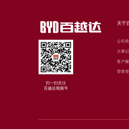
关于
公司简
大事记
客户服
荣誉资
扫一扫关注
百越达视频号